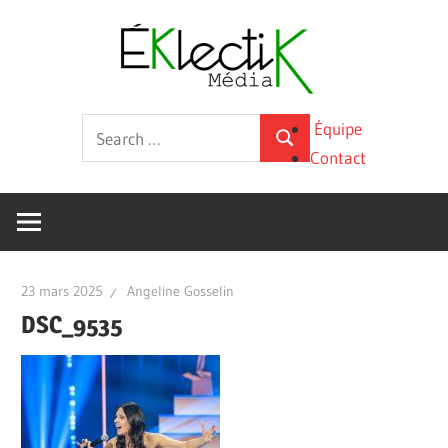
Skip
Éklecti
to
content
Média
La
Search
Équipe
culture
Search
for:
Contact
sous
toutes
ses
formes
23 mars 2025
Angeline Gosselin
DSC_9535