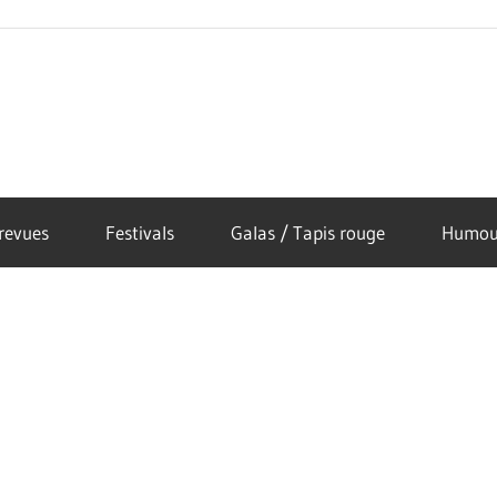
revues
Festivals
Galas / Tapis rouge
Humou