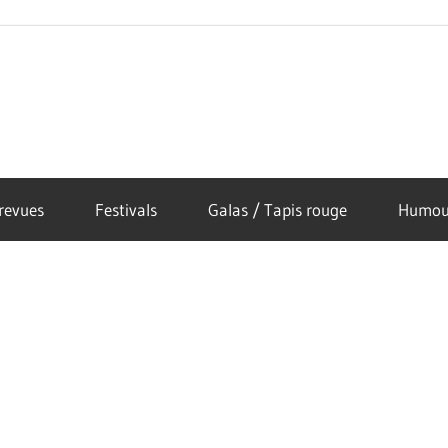
revues
Festivals
Galas / Tapis rouge
Humou