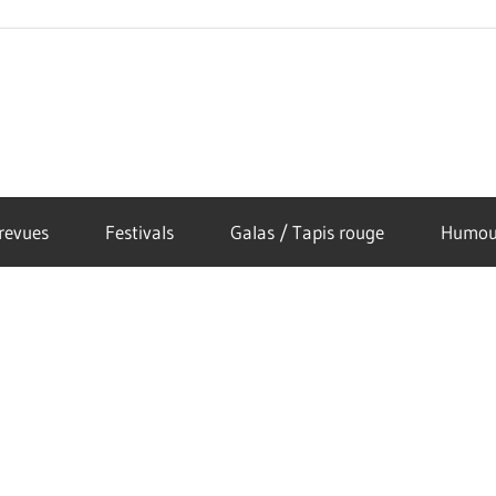
revues
Festivals
Galas / Tapis rouge
Humou