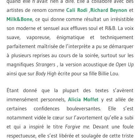
quand elle n’avait rien à dire. Elle a collaboré avec des
artistes de renom comme
Cali Rodi
,
Richard Beynon
et
Milk&Bone
, ce qui donne comme résultat un irrésistible
son moderne et sensuel aux effluves soul et R&B. La voix
suave, vaporeuse, énigmatique et techniquement
parfaitement maîtrisée de l’interprète a pu se démarquer
à plusieurs reprises au cours de la soirée, surtout sur les
magnifiques
Strangers
, la version acoustique de
Open Up
ainsi que sur
Body High
écrite pour sa fille Billie Lou.
Étant donné que la plupart des textes s’avèrent
immensément personnels,
Alicia Moffet
y est allée de
certaines confidences bouleversantes. Elle s’est
notamment vidée le cœur sur l’avortement qu’elle a subi
et qui a inspiré le titre
Forgive me
. Devant une foule
respectueuse, elle s’est libérée et soulagée de cette triste