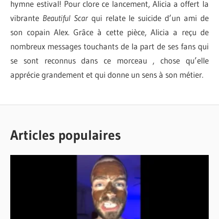
hymne estival! Pour clore ce lancement, Alicia a offert la
vibrante
Beautiful Scar
qui relate le suicide d’un ami de
son copain Alex. Grâce à cette pièce, Alicia a reçu de
nombreux messages touchants de la part de ses fans qui
se sont reconnus dans ce morceau , chose qu’elle
apprécie grandement et qui donne un sens à son métier.
ALICIA
LA
MOFFET
VOIX
BILLIE
Articles populaires
LANCEMENT
AVE.
NOUVEAUTÉS
ENTREVUE
MUSICALES
LANCEMENT
VIRTUEL
MATERNITÉ
MUSIQUE
YOOP