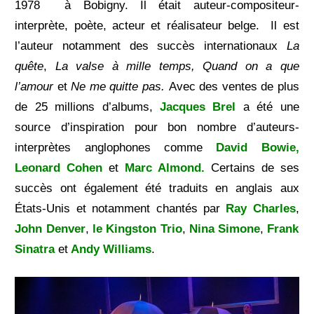
1978
à Bobigny. I
l était auteur-compositeur-
interprète, poète, acteur et réalisateur belge.
Il est
l’auteur notamment des succès internationaux
La
quête
,
La valse à mille temps, Quand on a que
l’amour
et
Ne me quitte pas.
Avec des ventes de plus
de 25 millions d’albums,
Jacques Brel
a été une
source d’inspiration pour bon nombre d’auteurs-
interprètes anglophones comme
David Bowie,
Leonard Cohen
et
M
arc Almond.
Certains de ses
succès ont également été traduits en anglais aux
États-Unis et notamment chantés par
R
ay Charles
,
John Denver
,
le K
ingston Trio
,
N
ina Simone
,
F
rank
Sinatra
et
Andy Williams
.