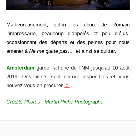
Malheureusement, selon les choix de Romain
l’impressario, beaucoup d’appelés et peu d’élus,
occasionnant des départs et des peines pour nous
amener à
Ne me quitte pas…
et ainsi se quitter.
Amsterdam
garde l’affiche du TNM jusqu’au 10 août
2019. Des billets sont encore disponibles et vous
pouvez vous en procurer
ici
.
Crédits Photos : Martin Piché Photographe
AMSTERDAM
ARTS
JACQUES
MUSIQUE
BREL