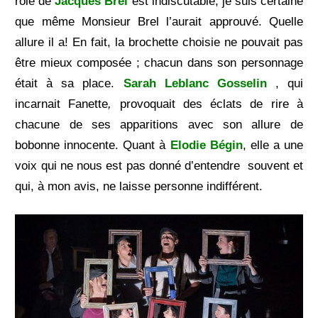
rôle de
Jacques Brel
est indiscutable, je suis certaine
que même Monsieur Brel l’aurait approuvé. Quelle
allure il a! En fait, la brochette choisie ne pouvait pas
être mieux composée ; chacun dans son personnage
était à sa place.
Sarah Leblanc Gosselin
,
qui
incarnait
Fanette
,
provoquait des éclats de rire à
chacune de ses apparitions avec son allure de
bobonne innocente. Quant à
Elodie Bégin
, elle a une
voix qui ne nous est pas donné d’entendre souvent et
qui, à mon avis, ne laisse personne indifférent.