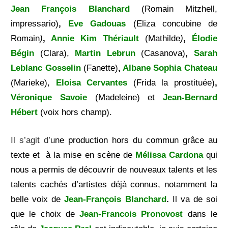
Jean François Blanchard
(
Romain Mitzhell,
impressario)
,
Eve Gadouas
(
Eliza
concubine de
Romain
)
,
Annie Kim Thériault
(
Mathilde
)
,
Élodie
Bégin
(
Clara),
Martin
Lebrun
(
Casanova)
,
Sarah
Leblanc Gosselin
(
Fanette)
,
Albane
Sophia Chateau
(
Marieke)
,
Eloisa Cervantes
(
Frida la prostituée)
,
Véronique Savoie
(
Madeleine) et
Jean-Bernard
Hébert
(v
oix hors champ).
Il s’agit d’u
ne production hors du commun grâce au
texte et à la mise en scène de
Mélissa Cardona
qui
nous a permis de
découvrir de nouveaux talents et les
talents cachés d’artistes déjà connus, notamment la
belle voix de
Jean-François Blanchard
.
Il va de soi
que le choix de
J
ean-Francois Pronovost
dans le