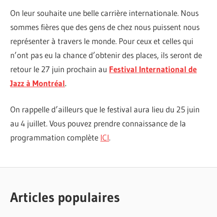
On leur souhaite une belle carrière internationale. Nous
sommes fières que des gens de chez nous puissent nous
représenter à travers le monde. Pour ceux et celles qui
n’ont pas eu la chance d’obtenir des places, ils seront de
retour le 27 juin prochain au
Festival International de
Jazz à Montréal
.
On rappelle d’ailleurs que le festival aura lieu du 25 juin
au 4 juillet. Vous pouvez prendre connaissance de la
programmation complète
ICI
.
ANGINE
MUSIQUE
DE
NOUVEAUTÉS
POITRINE
Articles populaires
MUSICALES
CLUB
SODA