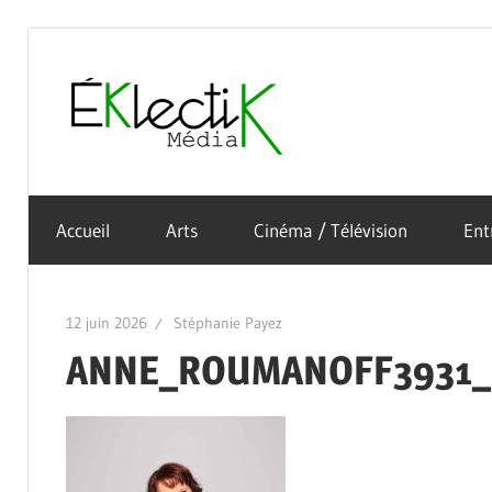
Skip
to
Éklectik
content
La
Média
culture
Accueil
Arts
Cinéma / Télévision
Ent
sous
toutes
ses
12 juin 2026
Stéphanie Payez
formes
ANNE_ROUMANOFF3931_