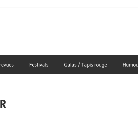
revues
Festivals
Galas / Tapis rouge
Humou
R