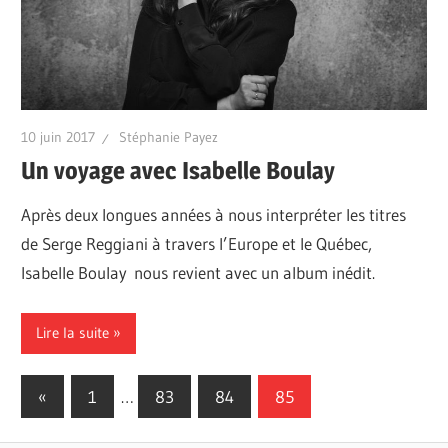
10 juin 2017
Stéphanie Payez
Un voyage avec Isabelle Boulay
Après deux longues années à nous interpréter les titres
de Serge Reggiani à travers l’Europe et le Québec,
Isabelle Boulay nous revient avec un album inédit.
Lire la suite
Pagination
Previous
«
1
…
83
84
85
Posts
des