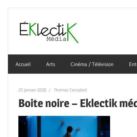
Skip
to
Éklectik
content
La
Média
culture
Accueil
Arts
Cinéma / Télévision
Ent
sous
toutes
ses
25 janvier 2026
Thomas Campbell
formes
Boite noire – Eklectik mé