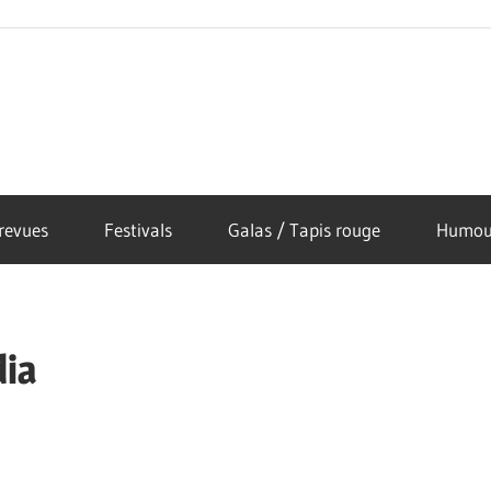
revues
Festivals
Galas / Tapis rouge
Humou
dia