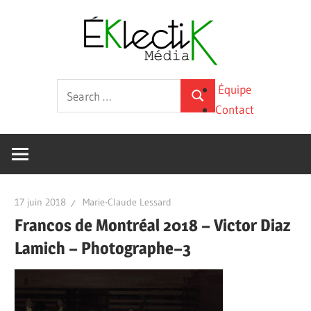
Skip
Éklecti
to
content
Média
La
Search
Équipe
culture
Search
for:
Contact
sous
toutes
ses
formes
17 juin 2018
Marie-Claude Lessard
Francos de Montréal 2018 – Victor Diaz
Lamich – Photographe–3