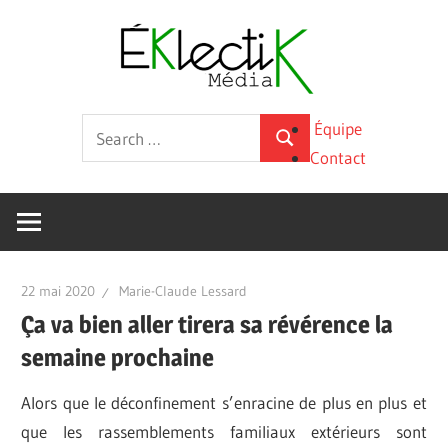
Skip
Éklecti
to
content
Média
La
Search
Équipe
culture
Search
for:
Contact
sous
toutes
ses
formes
22 mai 2020
Marie-Claude Lessard
Ça va bien aller tirera sa révérence la
semaine prochaine
Alors que le déconfinement s’enracine de plus en plus et
que les rassemblements familiaux extérieurs sont