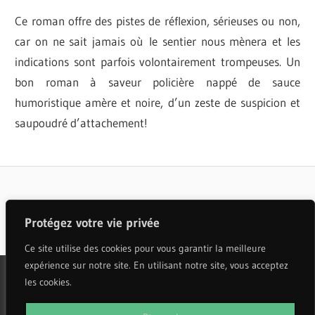
Ce roman offre des pistes de réflexion, sérieuses ou non,
car on ne sait jamais où le sentier nous mènera et les
indications sont parfois volontairement trompeuses. Un
bon roman à saveur policière nappé de sauce
humoristique amère et noire, d’un zeste de suspicion et
saupoudré d’attachement!
GUILLAUME
NON
BOURQUE
CLASSÉ
LÉMÉAC
Articles populaires
LOCKDOWN
Protégez votre vie privée
Ce site utilise des cookies pour vous garantir la meilleure
expérience sur notre site. En utilisant notre site, vous acceptez
les cookies.
WordPress Theme: Wellington by ThemeZee.