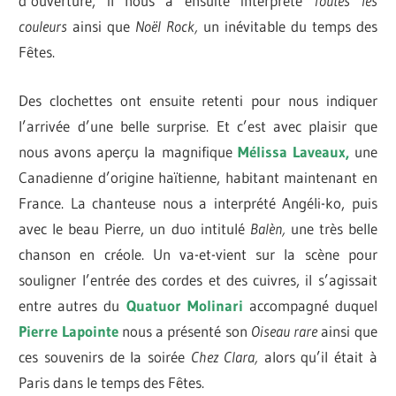
d’ouverture, il nous a ensuite interprété
Toutes les
couleurs
ainsi que
Noël Rock,
un inévitable du temps des
Fêtes.
Des clochettes ont ensuite retenti pour nous indiquer
l’arrivée d’une belle surprise. Et c’est avec plaisir que
nous avons aperçu la magnifique
Mélissa Laveaux,
une
Canadienne d’origine haïtienne, habitant maintenant en
France. La chanteuse nous a interprété Angéli-ko, puis
avec le beau Pierre, un duo intitulé
Balèn,
une très belle
chanson en créole. Un va-et-vient sur la scène pour
souligner l’entrée des cordes et des cuivres, il s’agissait
entre autres du
Quatuor Molinari
accompagné duquel
Pierre Lapointe
nous a présenté son
Oiseau rare
ainsi que
ces souvenirs de la soirée
Chez Clara,
alors qu’il était à
Paris dans le temps des Fêtes.