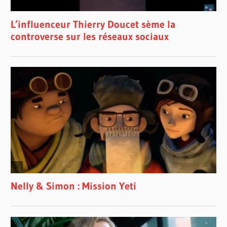
JULIE LE
BRETON
LE JEU
C'EST
SÉRIEUX
PALAIS
DES
CONGRÈS
DE
MONTRÉAL
PATRICE
ROBITAILLE
POM
KLEMENTIEFF
VAL
KILMER