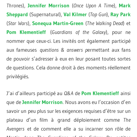
Thrones
),
Jennifer Morrison
(
Once Upon A Tim
e),
Mark
Sheppard
(Supernatural),
Val Kilmer
(
Top Gun
),
Ray Park
(
Star Wars
),
Sonequa Martin-Green
(
The Walking Dead
) et
Pom Klementieff
(
Guardians of the Galaxy
), pour ne
nommer que ceux-ci. Les invités ont également participé
aux fameuses
questions & answers p
ermettant aux fans
de pouvoir s’adresser à eux en leur posant toutes sortes
de questions. Cela donne droit à des moments réellement
privilégiés.
J’ai d’ailleurs participé au
Q&A
de
Pom Klementieff
ainsi
que de
Jennifer Morrison
. Nous avons eu l’occasion d’en
savoir un peu plus sur les exigences requises d’être sur un
plateau d’un film à grand déploiement comme
The
Avengers
et de comment elle a su incarner son rôle de