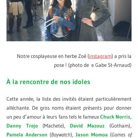
Notre cosplayeuse en herbe Zoé (
instagram
) a pris la
pose ! (photo de © Gabe St-Arnaud)
À la rencontre de nos idoles
Cette année, la liste des invités étaient particulièrement
alléchante. De gros noms étaient présents pour donner
un peu d’amour à leurs fans tels le fameux
Chuck Norris
,
Danny Trejo
(Machete),
David Mazouz
(Gotham),
Pamela Anderson
(
Baywatch
),
Jason Momoa
(
Games of