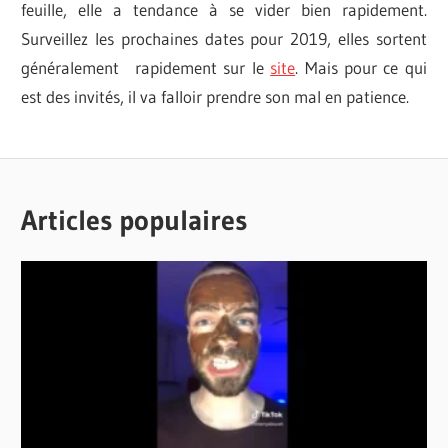
feuille, elle a tendance à se vider bien rapidement.
Surveillez les prochaines dates pour 2019, elles sortent
généralement rapidement sur le
site
. Mais pour ce qui
est des invités, il va falloir prendre son mal en patience.
CHUCK
COMICCON
NORRIS
EXPOSITIONS
COMICCON
Articles populaires
COMICCON
DE
MONTRÉAL
DANNY
TREJO
GABOOM
FILMS
JENNIFER
MORRISON