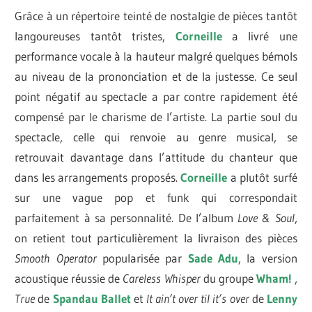
Grâce à un répertoire teinté de nostalgie de pièces tantôt
langoureuses tantôt tristes,
Corneille
a livré une
performance vocale à la hauteur malgré quelques bémols
au niveau de la prononciation et de la justesse. Ce seul
point négatif au spectacle a par contre rapidement été
compensé par le charisme de l’artiste. La partie soul du
spectacle, celle qui renvoie au genre musical, se
retrouvait davantage dans l’attitude du chanteur que
dans les arrangements proposés.
Corneille
a plutôt surfé
sur une vague pop et funk qui correspondait
parfaitement à sa personnalité. De l’album
Love & Soul
,
on retient tout particulièrement la livraison des pièces
Smooth Operator
popularisée par
Sade Ad
u
, la version
acoustique réussie de
Careless Whisper
du groupe
Wham!
,
True
de
Spandau Ballet
et
It ain’t over til it’s over
de
Lenny