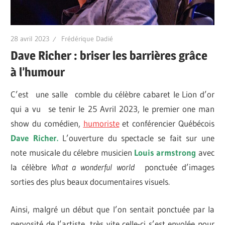
28 avril 2023
Frédérique Dadié
Dave Richer : briser les barrières grâce
à l’humour
C’est une salle comble du célèbre cabaret le Lion d’or
qui a vu se tenir le 25 Avril 2023, le premier one man
show du comédien,
humoriste
et conférencier Québécois
Dave Richer.
L’ouverture du spectacle se fait sur une
note musicale du célebre musicien
Louis armstrong
avec
la célèbre
What a wonderful world
ponctuée d’images
sorties des plus beaux documentaires visuels.
Ainsi, malgré un début que l’on sentait ponctuée par la
nervosité de l’artiste, très vite celle-ci s’est envolée pour