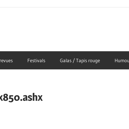
revues
Festivals
Galas / Tapis rouge
Humou
x850.ashx