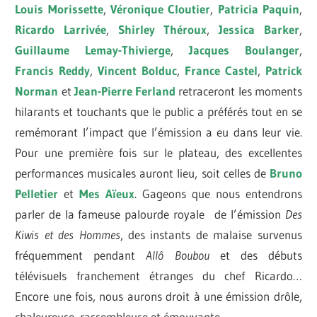
Louis Morissette
,
Véronique Cloutier
,
Patricia Paquin
,
Ricardo Larrivée
,
Shirley Théroux
,
Jessica Barker
,
Guillaume Lemay-Thivierge
,
Jacques Boulanger
,
Francis Reddy
,
Vincent Bolduc
,
France Castel
,
Patrick
Norman
et
Jean-Pierre Ferland
retraceront les moments
hilarants et touchants que le public a préférés tout en se
remémorant l’impact que l’émission a eu dans leur vie.
Pour une première fois sur le plateau, des excellentes
performances musicales auront lieu, soit celles de
Bruno
Pelletier
et
Mes Aïeux
. Gageons que nous entendrons
parler de la fameuse palourde royale de l’émission
Des
Kiwis et des Hommes
, des instants de malaise survenus
fréquemment pendant
Allô Boubou
et des débuts
télévisuels franchement étranges du chef Ricardo…
Encore une fois, nous aurons droit à une émission drôle,
chaleureuse, rassembleuse et émouvante.