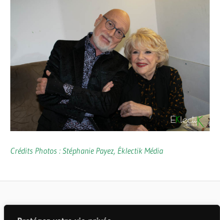
Crédits Photos : Stéphanie Payez, Éklectik Média
ANDRÉ
CINÉMA /
ROBITAILLE
TÉLÉVISION
BRUNO
Articles populaires
ENTREVUES
PELLETIER