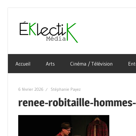
Skip
to
Éklectik
content
La
Média
culture
Accueil
Arts
Cinéma / Télévision
Ent
sous
toutes
ses
6 février 2026
Stéphanie Payez
formes
renee-robitaille-hommes