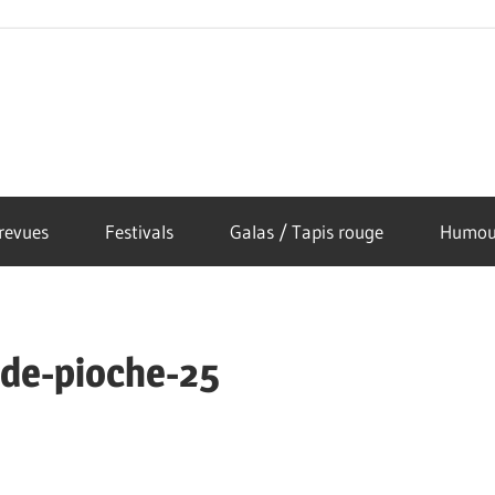
revues
Festivals
Galas / Tapis rouge
Humou
-de-pioche-25