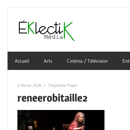
Skip
to
Éklectik
content
La
Média
culture
Accueil
Arts
Cinéma / Télévision
Ent
sous
toutes
ses
6 février 2026
Stéphanie Payez
formes
reneerobitaille2