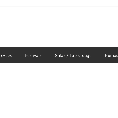
revues
Festivals
Galas / Tapis rouge
Humou