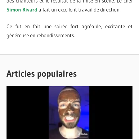
des chanteurs et le résultat de la mise en scène. Le chef
Simon Rivard
a fait un excellent travail de direction.
Ce fut en fait une soirée fort agréable, excitante et
généreuse en rebondissements.
ANGELO
OPÉRA
MORETTI
BRIDGET
Articles populaires
ESLER
CAMILA
MONTEFUSCO
CENTRE
PIERRE-
PÉLADEAU
CHELSEA
KOLIC
GIAN