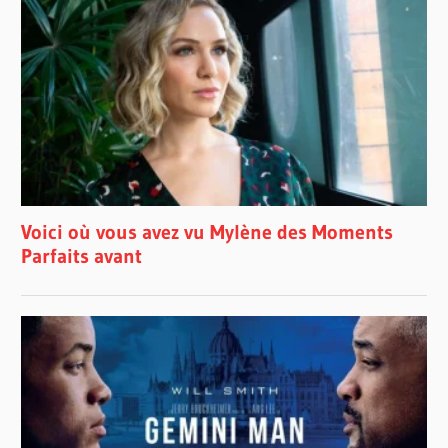
SALLE
PIERRE
MERCURE
SIMON
RIVARD