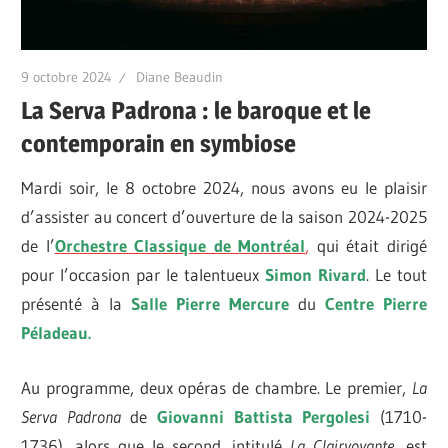
9 octobre 2024
Diane Beaudin
La Serva Padrona : le baroque et le
contemporain en symbiose
Mardi soir, le 8 octobre 2024, nous avons eu le plaisir
d’assister au concert d’ouverture de la saison 2024-2025
de l’
Orchestre Classique de
Montréal
,
qui était dirigé
pour l’occasion par le talentueux
Simon Rivard
. Le tout
présenté à la
Salle Pierre Mercure
du
Centre Pierre
Péladeau.
Au programme, deux opéras de chambre. Le premier,
La
Serva Padrona
de
Giovanni Battista
Pergolesi
(1710-
1736), alors que le second, intitulé
La Clairvoyante
, est