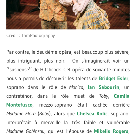
Crédit : TamPhotography
Par contre, le deuxième opéra, est beaucoup plus sévère,
plus intriguant, plus noir. On s’imaginerait voir un
‘’suspense’’ de Hitchcock. Cet opéra de soixante minutes
nous a permis de découvrir les talents de
Bridget Esler
,
soprano dans le rôle de
Monica
,
Ian Sabourin
,
un
contreténor, dans le rôle muet de
Toby
,
Camila
Montefusco
, mezzo-soprano était cachée derrière
Madame Flora
(
Baba
), alors que
Chelsea Kolic
, soprano,
interprétait à merveille la très faible et vulnérable
Madame Gobineau
, qui est l’épouse de
Mikelis Rogers
,