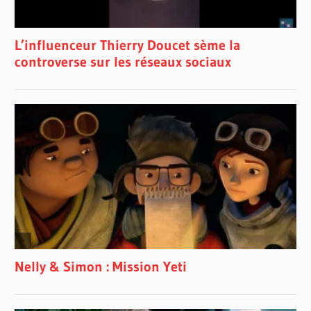
CARLO
MENOTTI
GIOVANNI
BATTISTA
PERGOLESI
IAN
SABOURIN
JAMAL
AL
TITI
JUSTINE
LEDOUX
MIKELIS
ROGERS
ORCHESTRE
CLASSIQUE
DE
MONTRÉAL