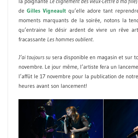
la poignante
Le clignement des vieux-Lettre à ma fille
de
Gilles Vigneault
qu’elle adore tant reprendr
moments marquants de la soirée, notons la ten
qu’entraine le désir ardent de vivre un rêve ar
fracassante
Les hommes oublient
.
J’ai toujours su
sera disponible en magasin et sur t
novembre. Le jour même, l’artiste fera un lancem
l’affût le 17 novembre pour la publication de not
heures avant son lancement!