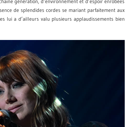
ochaine génération, d’environnement et d’espoir enrobées
sence de splendides cordes se mariant parfaitement aux
es lui a d’ailleurs valu plusieurs applaudissements bien