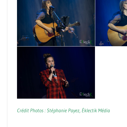
Crédit Photos : Stéphanie Payez, Éklectik Média
CABARET