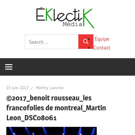
Skip
Éklecti
to
content
Média
La
Search
Équipe
culture
Search
for:
Contact
sous
toutes
ses
formes
15 juin 2017
Matthy Laroche
©2017_benoit rousseau_les
francofolies de montreal_Martin
Leon_DSC08061