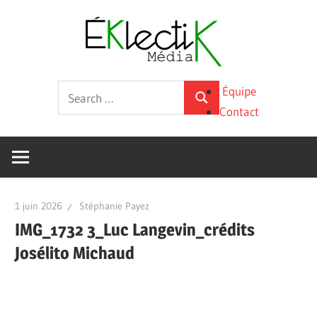
Skip
Éklecti
to
content
Média
La
Search
Équipe
culture
Search
for:
Contact
sous
toutes
ses
formes
1 juin 2026
Stéphanie Payez
IMG_1732 3_Luc Langevin_crédits
Josélito Michaud