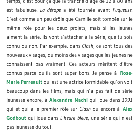
temps, c’est pour ça que la tranche d’âge de 12 à 80 ans
est fabuleuse.
La dérape
a été tournée avant
Fugueuse
.
C’est comme un peu drôle que Camille soit tombée sur le
même rôle pour les deux projets, mais si les jeunes
aiment la série, ils vont s’attacher à la série, que tu sois
connu ou non. Par exemple, dans
Clash
, ce sont tous des
nouveaux visages, du moins des visages que les jeunes ne
connaissent pas vraiment. Ces acteurs méritent d’être
connus parce qu’ils sont super bons. Je pense à
Rose-
Marie Perreault
qui est une actrice formidable qu’on voit
beaucoup dans les films, mais qui n’a pas fait de série
jeunesse encore, à
Alexandre Nachi
qui joue dans
1991
qui et qui a le premier rôle sur
Clash
ou encore à
Alex
Godbout
qui joue dans
L’heure bleue
, une série qui n’est
pas jeunesse du tout.