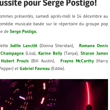
ussite pour Serge Postigo!
ommes présentés, samedi après-midi le 14 décembre au
comédie musicale basée sur le répertoire du groupe pop
ne de
Serge
Postigo.
dette
Joëlle
Lanctôt
(Donna Sheridan),
Romane
Denis
Champagne
(Lisa),
Karine
Belly
(Tanya),
Sharon
James
,
Hubert
Proulx
(Bill Austin),
Frayne
McCarthy
(Harry
Pepper) et
Gabriel
Favreau
(Eddie).