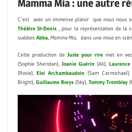
Mamma Mia : une autre ré
C’est avec un immense plaisir que nous nous s
Théâtre
St-Denis
, pour la représentation de la 
suédois
Abba,
Mamma Mia,
dans une mise en scè
Cette production de
Juste
pour
rire
met en ve
(Sophie Sheridan),
Joanie
Guérin
(Ali),
Laurence
(Rosie),
Eloi
Archambaudoin
(Sam Carmichael)
Bright),
Guillaume
Borys
(Sky),
Tommy
Tremblay
(