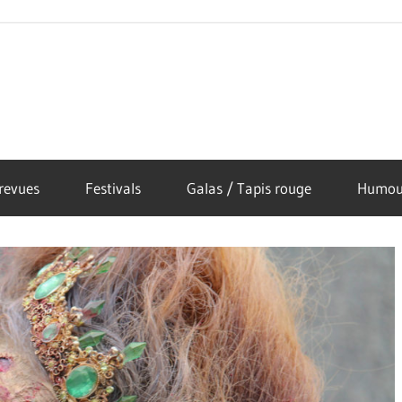
revues
Festivals
Galas / Tapis rouge
Humou