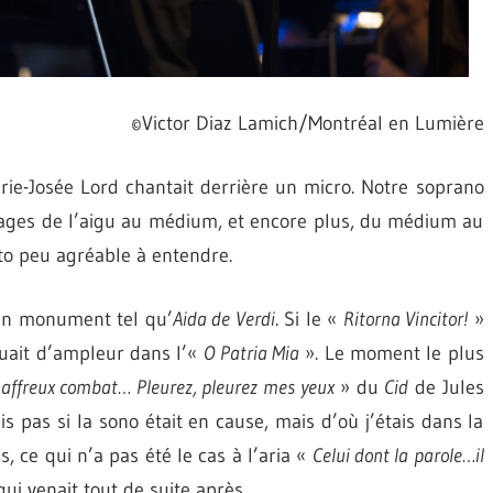
©Victor Diaz Lamich/Montréal en Lumière
arie-Josée Lord chantait derrière un micro. Notre soprano
ssages de l’aigu au médium, et encore plus, du médium au
ato peu agréable à entendre.
à un monument tel qu’
Aida de Verdi
. Si le «
Ritorna Vincitor!
»
uait d’ampleur dans l’«
O Patria Mia
». Le moment le plus
 affreux combat… Pleurez, pleurez mes yeux
» du
Cid
de Jules
 pas si la sono était en cause, mais d’où j’étais dans la
, ce qui n’a pas été le cas à l’aria «
Celui dont la parole…il
ui venait tout de suite après.