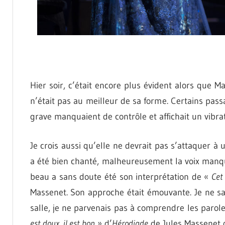
Hier soir, c’était encore plus évident alors que M
n’était pas au meilleur de sa forme. Certains pa
grave manquaient de contrôle et affichait un vibr
Je crois aussi qu’elle ne devrait pas s’attaquer 
a été bien chanté, malheureusement la voix manq
beau a sans doute été son interprétation de «
Cet
Massenet. Son approche était émouvante. Je ne sais
salle, je ne parvenais pas à comprendre les paroles
est doux, il est bon
» d’
Hérodiade
de Jules Massenet q