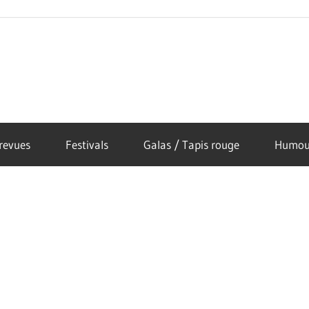
revues
Festivals
Galas / Tapis rouge
Humou