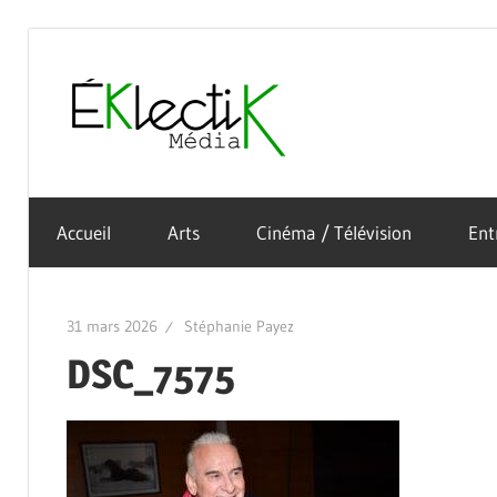
Skip
to
Éklectik
content
La
Média
culture
Accueil
Arts
Cinéma / Télévision
Ent
sous
toutes
ses
31 mars 2026
Stéphanie Payez
formes
DSC_7575