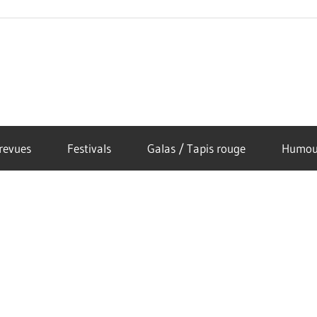
revues
Festivals
Galas / Tapis rouge
Humou