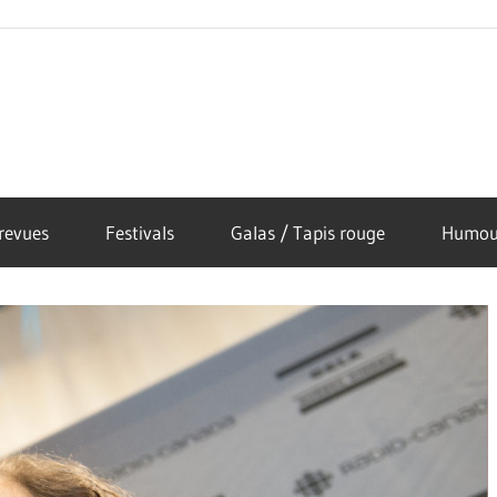
revues
Festivals
Galas / Tapis rouge
Humou