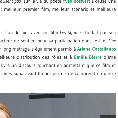
e lisent pas
,sur la vie du poète
Yves Boisvert
a causé une
 : meilleur premier film, meilleur scénario et meilleure
rs l’an dernier avec son film
Les Affamés
, brillait par son
 acteur de soutien pour sa participation dans le film
Une
er long-métrage a également permis à
Ariane Castellanos
illeure distribution des rôles et à
Émilie Bierre
d’être
a livré un discours touchant en admettant que ce film et
a joués auparavant lui ont permis de comprendre qu’être