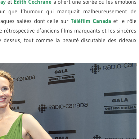
lay
et
Édith Cochrane
a offert une soirée où les émotions
eur que l’humour qui manquait malheureusement de
blagues salées dont celle sur
Téléfilm Canada
et le rôle
e rétrospective d’anciens films marquants et les sincères
e dessus, tout comme la beauté discutable des rideaux