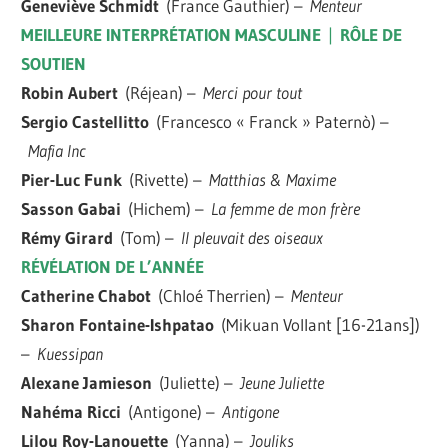
Geneviève Schmidt
(France Gauthier) –
Menteur
MEILLEURE INTERPRÉTATION MASCULINE
|
RÔLE DE
SOUTIEN
Robin Aubert
(Réjean) –
Merci pour tout
Sergio Castellitto
(Francesco « Franck » Paternò) –
Mafia Inc
Pier-Luc Funk
(Rivette) –
Matthias & Maxime
Sasson Gabai
(Hichem) –
La femme de mon frère
Rémy Girard
(Tom) –
Il pleuvait des oiseaux
RÉVÉLATION DE L’ANNÉE
Catherine Chabot
(Chloé Therrien) –
Menteur
Sharon Fontaine-Ishpatao
(Mikuan Vollant [16-21ans])
–
Kuessipan
Alexane Jamieson
(Juliette) –
Jeune Juliette
Nahéma Ricci
(Antigone) –
Antigone
Lilou Roy-Lanouette
(Yanna) –
Jouliks