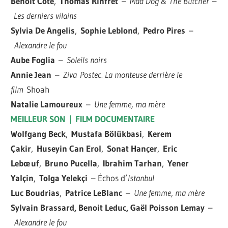
Benoit Côté
,
Thomas Rinfret
–
Mad Dog & The Butcher
–
Les derniers vilains
Sylvia De Angelis
,
Sophie Leblond
,
Pedro Pires
–
Alexandre le fou
Aube Foglia
–
Soleils noirs
Annie Jean
–
Ziva Postec. La monteuse derrière le
film
Shoah
Natalie Lamoureux
–
Une femme, ma mère
MEILLEUR SON
|
FILM DOCUMENTAIRE
Wolfgang Beck
,
Mustafa Bölükbasi
,
Kerem
Çakir
,
Huseyin Can Erol
,
Sonat Hançer
,
Eric
Lebœuf
,
Bruno Pucella
,
Ibrahim Tarhan
,
Yener
Yalçin
,
Tolga Yelekçi
– Échos d’
Istanbul
Luc Boudrias
,
Patrice LeBlanc
–
Une femme, ma mère
Sylvain Brassard, Benoit Leduc, Gaël Poisson Lemay
–
Alexandre le fou