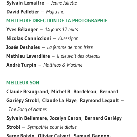
Sylvain Lemaitre
–
Jeune Juliette
David Pelletier
–
Mafia Inc
MEILLEURE DIRECTION DE LA PHOTOGRAPHIE
Yves Bélanger
–
14 jours 12 nuits
Nicolas Canniccioni
–
Kuessipan
Josée Deshaies
–
La femme de mon frère
Mathieu Laverdière
–
Il pleuvait des oiseaux
André Turpin
–
Matthias & Maxime
MEILLEUR SON
Claude Beaugrand
,
Michel B
.
Bordeleau
,
Bernard
Gariépy Strobl
,
Claude La Haye
,
Raymond Legault
–
The Song of Names
Sylvain Bellemare
,
Jocelyn Caron
,
Bernard Gariépy
Strobl
–
Sympathie pour le diable
Serge Boivin
,
Olivier Calvert
,
Samuel Gagnon-