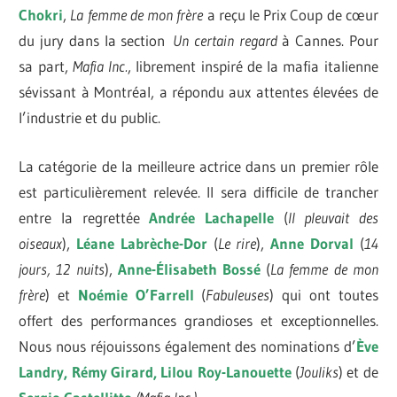
Chokri
,
La femme de mon frère
a reçu le Prix Coup de cœur
du jury dans la section
Un certain regard
à Cannes. Pour
sa part,
Mafia Inc.
, librement inspiré de la mafia italienne
sévissant à Montréal, a répondu aux attentes élevées de
l’industrie et du public.
La catégorie de la meilleure actrice dans un premier rôle
est particulièrement relevée. Il sera difficile de trancher
entre la regrettée
Andrée Lachapelle
(
Il pleuvait des
oiseaux
),
Léane Labrèche-Dor
(
Le rire
),
Anne Dorval
(
14
jours, 12 nuits
),
Anne-Élisabeth Bossé
(
La femme de mon
frère
) et
Noémie O’Farrell
(
Fabuleuses
) qui ont toutes
offert des performances grandioses et exceptionnelles.
Nous nous réjouissons également des nominations d’
Ève
Landry, Rémy Girard, Lilou Roy-Lanouette
(
Jouliks
) et de