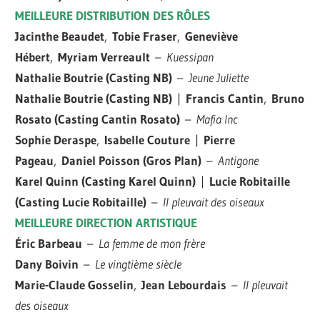
MEILLEURE DISTRIBUTION DES RÔLES
Jacinthe Beaudet
,
Tobie Fraser
,
Geneviève
Hébert
,
Myriam Verreault
–
Kuessipan
Nathalie Boutrie (Casting NB)
–
Jeune Juliette
Nathalie Boutrie (Casting NB)
|
Francis Cantin
,
Bruno
Rosato (Casting Cantin Rosato)
–
Mafia Inc
Sophie Deraspe
,
Isabelle Couture
|
Pierre
Pageau
,
Daniel Poisson (Gros Plan)
–
Antigone
Karel Quinn (Casting Karel Quinn)
|
Lucie Robitaille
(Casting Lucie Robitaille)
–
Il pleuvait des oiseaux
MEILLEURE DIRECTION ARTISTIQUE
Éric Barbeau
–
La femme de mon frère
Dany Boivin
–
Le vingtième siècle
Marie-Claude Gosselin
,
Jean Lebourdais
–
Il pleuvait
des oiseaux