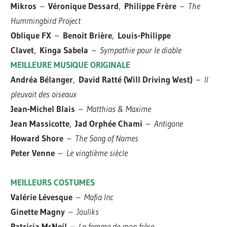
Mikros
–
Véronique Dessard
,
Philippe Frère
–
The
Hummingbird Project
Oblique FX
–
Benoit Brière
,
Louis-Philippe
Clavet
,
Kinga Sabela
–
Sympathie pour le diable
MEILLEURE MUSIQUE ORIGINALE
Andréa Bélanger
,
David Ratté (Will Driving West)
–
Il
pleuvait des oiseaux
Jean-Michel Blais
–
Matthias & Maxime
Jean Massicotte
,
Jad Orphée Chami
–
Antigone
Howard Shore
–
The Song of Names
Peter Venne
–
Le vingtième siècle
MEILLEURS COSTUMES
Valérie Lévesque
–
Mafia Inc
Ginette Magny
–
Jouliks
Patricia McNeil
–
La femme de mon frère