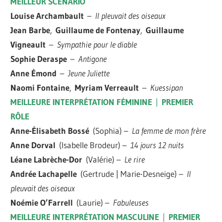
MEILLEUR SCÉNARIO
Louise Archambault
–
Il pleuvait des oiseaux
Jean Barbe
,
Guillaume de Fontenay
,
Guillaume
Vigneault
–
Sympathie pour le diable
Sophie Deraspe
–
Antigone
Anne Émond
–
Jeune Juliette
Naomi Fontaine
,
Myriam Verreault
–
Kuessipan
MEILLEURE INTERPRÉTATION FÉMININE
|
PREMIER
RÔLE
Anne-Élisabeth Bossé
(Sophia) –
La femme de mon frère
Anne Dorval
(Isabelle Brodeur) –
14 jours 12 nuits
Léane Labrèche-Dor
(Valérie) –
Le rire
Andrée Lachapelle
(Gertrude | Marie-Desneige) –
Il
pleuvait des oiseaux
Noémie O’Farrell
(Laurie) –
Fabuleuses
MEILLEURE INTERPRÉTATION MASCULINE
|
PREMIER