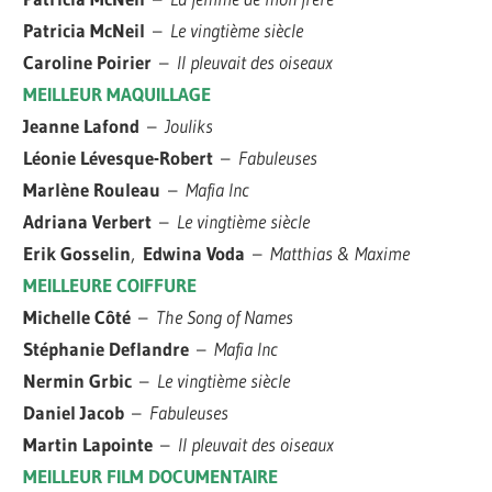
Patricia McNeil
–
Le vingtième siècle
Caroline Poirier
–
Il pleuvait des oiseaux
MEILLEUR MAQUILLAGE
Jeanne Lafond
–
Jouliks
Léonie Lévesque-Robert
–
Fabuleuses
Marlène Rouleau
–
Mafia Inc
Adriana Verbert
–
Le vingtième siècle
Erik Gosselin
,
Edwina Voda
–
Matthias & Maxime
MEILLEURE COIFFURE
Michelle Côté
–
The Song of Names
Stéphanie Deflandre
–
Mafia Inc
Nermin Grbic
–
Le vingtième siècle
Daniel Jacob
–
Fabuleuses
Martin Lapointe
–
Il pleuvait des oiseaux
MEILLEUR FILM DOCUMENTAIRE