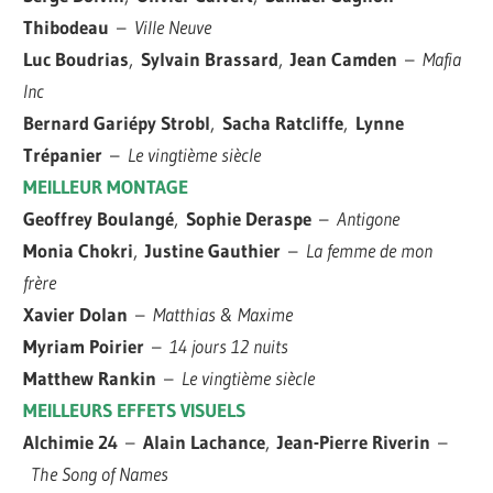
Thibodeau
–
Ville Neuve
Luc Boudrias
,
Sylvain Brassard
,
Jean Camden
–
Mafia
Inc
Bernard Gariépy Strobl
,
Sacha Ratcliffe
,
Lynne
Trépanier
–
Le vingtième siècle
MEILLEUR MONTAGE
Geoffrey Boulangé
,
Sophie Deraspe
–
Antigone
Monia Chokri
,
Justine Gauthier
–
La femme de mon
frère
Xavier Dolan
–
Matthias & Maxime
Myriam Poirier
–
14 jours 12 nuits
Matthew Rankin
–
Le vingtième siècle
MEILLEURS EFFETS VISUELS
Alchimie 24
–
Alain Lachance
,
Jean-Pierre Riverin
–
The Song of Names