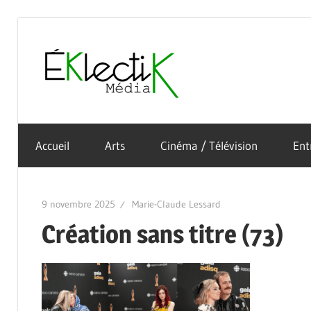
Skip
to
Éklectik
content
La
Média
culture
Accueil
Arts
Cinéma / Télévision
Ent
sous
toutes
ses
9 novembre 2025
Marie-Claude Lessard
formes
Création sans titre (73)