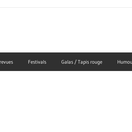
revues
Festivals
Galas / Tapis rouge
Humou