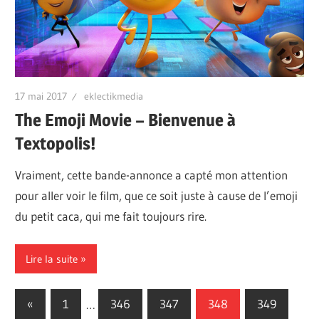
17 mai 2017
eklectikmedia
The Emoji Movie – Bienvenue à
Textopolis!
Vraiment, cette bande-annonce a capté mon attention
pour aller voir le film, que ce soit juste à cause de l’emoji
du petit caca, qui me fait toujours rire.
Lire la suite
Pagination
Previous
«
1
…
346
347
348
349