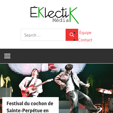
Skip
Éklecti
to
content
Média
La
Search
Équipe
culture
Search
for:
Contact
sous
toutes
ses
formes
Festival du cochon de
Sainte‑Perpétue en