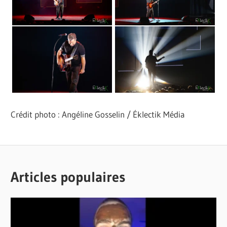
Crédit photo : Angéline Gosselin / Éklectik Média
PATRICK
HUMOUR
GROULX
PREMIÈRE
TROP
Articles populaires
MÉDIATIQUE
LONGTEMPS
- HUMOUR
SEUL