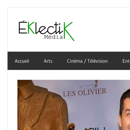
Skip
to
Éklectik
content
La
Média
culture
Accueil
Arts
Cinéma / Télévision
Ent
sous
toutes
ses
formes