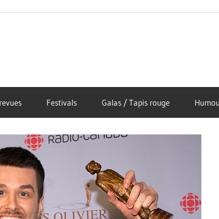
revues
Festivals
Galas / Tapis rouge
Humou