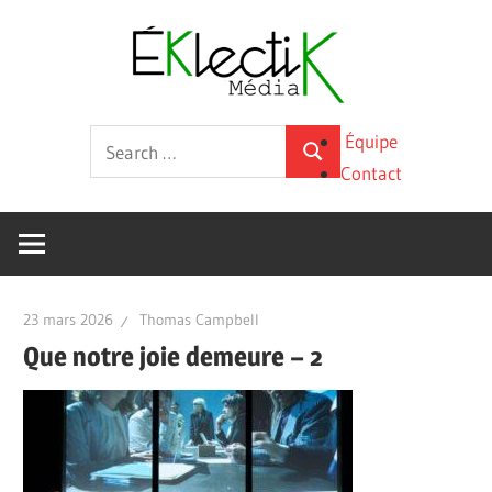
Skip
Éklecti
to
content
Média
La
Search
Équipe
culture
Search
for:
Contact
sous
toutes
ses
formes
23 mars 2026
Thomas Campbell
Que notre joie demeure – 2