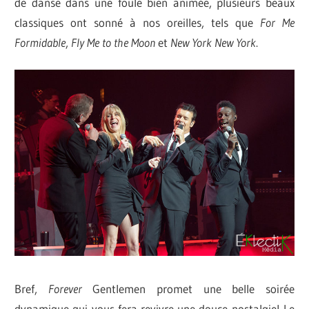
de danse dans une foule bien animée, plusieurs beaux
classiques ont sonné à nos oreilles, tels que
For
Me
Formidable
,
Fly
Me
to
the
Moon
et
New
York
New
York
.
Bref,
Forever
Gentlemen promet une belle soirée
dynamique qui vous fera revivre une douce nostalgie! Le