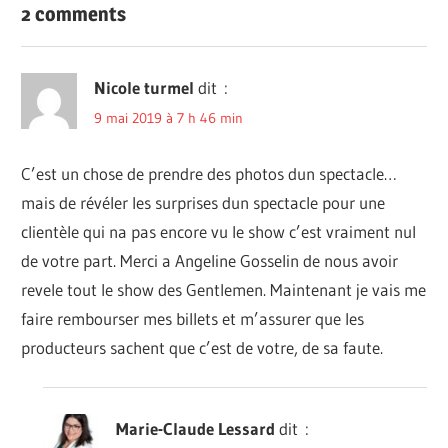
2 comments
GOSSELIN
MÉDIATIQUE
- HUMOUR
ANGELINE
GOSSELIN
Nicole turmel
dit :
PHOTOGRAPHE
9 mai 2019 à 7 h 46 min
CORNEILLE
FOREVER
GENTLEMEN
C’est un chose de prendre des photos dun spectacle…
GAROU
mais de révéler les surprises dun spectacle pour une
MARIE-
clientèle qui na pas encore vu le show c’est vraiment nul
ÈVE
de votre part. Merci a Angeline Gosselin de nous avoir
JANVIER
revele tout le show des Gentlemen. Maintenant je vais me
ROCH
faire rembourser mes billets et m’assurer que les
VOISINE
producteurs sachent que c’est de votre, de sa faute.
THÉÂTRE
ST-DENIS
VÉRONIC
DICAIRE
Marie-Claude Lessard
dit :