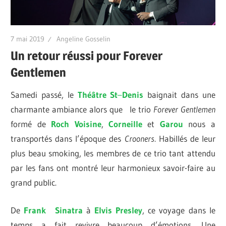
7 mai 2019
Angeline Gosselin
Un retour réussi pour Forever
Gentlemen
Samedi passé, le
Théâtre
St
–
Denis
baignait dans une
charmante ambiance alors que le trio
Forever
Gentlemen
formé de
Roch
Voisine
,
Corneille
et
Garou
nous a
transportés dans l’époque des
Crooners
. Habillés de leur
plus beau smoking, les membres de ce trio tant attendu
par les fans ont montré leur harmonieux savoir-faire au
grand public.
De
Frank
Sinatra
à
Elvis Presley
,
ce voyage dans le
temps a fait revivre beaucoup d’émotions. Une