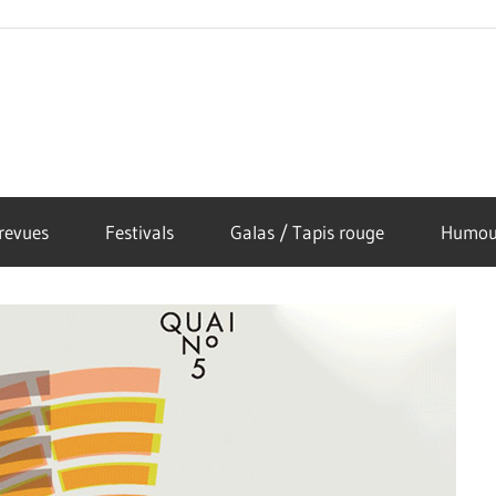
revues
Festivals
Galas / Tapis rouge
Humou