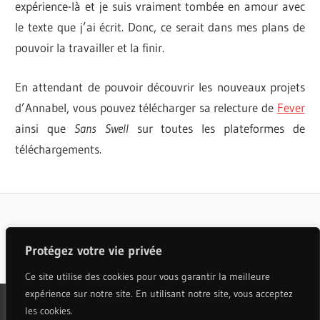
expérience-là et je suis vraiment tombée en amour avec
le texte que j’ai écrit. Donc, ce serait dans mes plans de
pouvoir la travailler et la finir.
En attendant de pouvoir découvrir les nouveaux projets
d’Annabel, vous pouvez télécharger sa relecture de
Fever
ainsi que
Sans Swell
sur toutes les plateformes de
téléchargements.
ANNABEL
ENTREVUES
ORESTE
STAR
ARIANE
Articles populaires
ACADÉMIE
MOFFATT
Protégez votre vie privée
TÉLÉVISION
ENTREVUE
Ce site utilise des cookies pour vous garantir la meilleure
LARA
expérience sur notre site. En utilisant notre site, vous acceptez
FABIAN
les cookies.
STAR