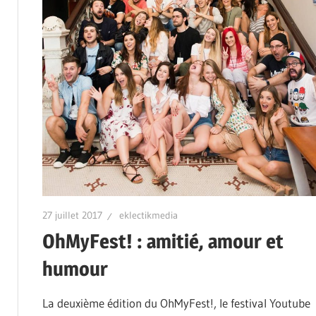
27 juillet 2017
eklectikmedia
OhMyFest! : amitié, amour et
humour
La deuxième édition du OhMyFest!, le festival Youtube