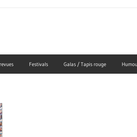
revues
Festivals
Galas / Tapis rouge
Humou