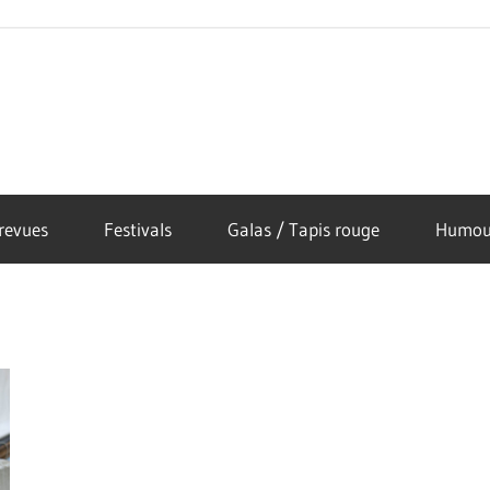
revues
Festivals
Galas / Tapis rouge
Humou