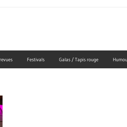
revues
Festivals
Galas / Tapis rouge
Humou