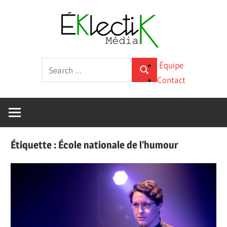
Skip
Éklecti
to
content
Média
La
Search
Équipe
culture
Search
for:
Contact
sous
toutes
ses
formes
Étiquette :
École nationale de l’humour