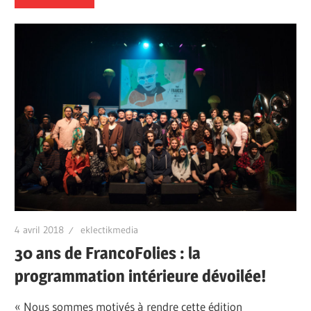
4 avril 2018
eklectikmedia
30 ans de FrancoFolies : la
programmation intérieure dévoilée!
« Nous sommes motivés à rendre cette édition