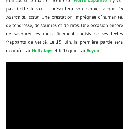
Francos si le maître incontesté
Pierre Lapointe
n’y est
pas. Cette fois-ci, il présentera son dernier album
La
science du
cœur
. Une prestation imprégnée d’humanité,
de tendresse, de sourires et de rires. Une occasion encore
de savourer les mots finement choisis de ses textes
frappants de vérité. Le 15 juin, la première partie sera
occupée par
Hollydays
et le 16 juin par
Voyou
.