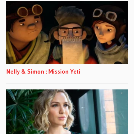
KLÔ
PELGAG
LAURENT
SAULNIER
LOTO-
QUÉBEC
PIERRE
LAPOINTE
ROCH
VOISINE