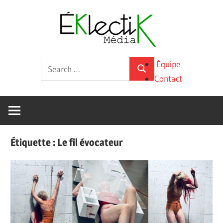
Skip
Éklecti
to
content
Média
La
Search
Équipe
culture
Search
for:
Contact
sous
toutes
ses
formes
Étiquette :
Le fil évocateur