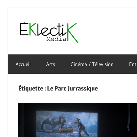
Skip
to
Éklectik
content
La
Média
culture
Accueil
Arts
Cinéma / Télévision
Ent
sous
toutes
ses
Étiquette :
Le Parc Jurrassique
formes