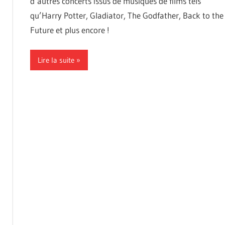
d’autres concerts issus de musiques de films tels
qu’Harry Potter, Gladiator, The Godfather, Back to the
Future et plus encore !
Lire la suite