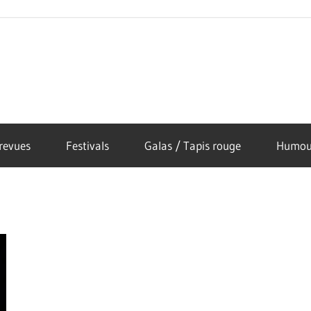
revues
Festivals
Galas / Tapis rouge
Humou