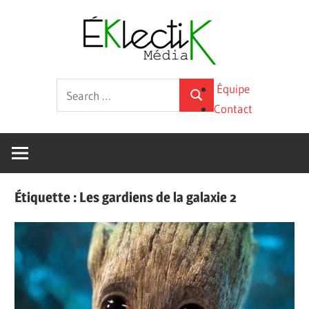
Skip
Éklecti
to
content
Média
La
Search
Équipe
culture
Search
for:
Contact
sous
toutes
ses
formes
Étiquette :
Les gardiens de la galaxie 2